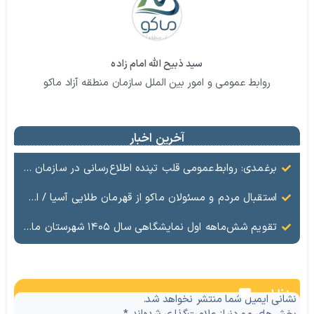
سید ذبیح الله امام زاده
روابط عمومی و امور بین الملل سازمان منطقه آزاد ماکو
آخرین اخبار
برغمدی: روابط‌عمومی قلب تپنده اطلاع‌رسانی در سازمان منطقه آزاد ماکو است
استقبال مردم و مسئولان ماکو از قهرمان طلایی آسیا / ادای احترام ابوالفضل پیشه‌ور به شهدای گمنام
تقویم شش‌ماهه اول نمایشگاهی سال ۱۴۰۵ شهرستان ماکو
نظرات
نشانی ایمیل شما منتشر نخواهد شد.