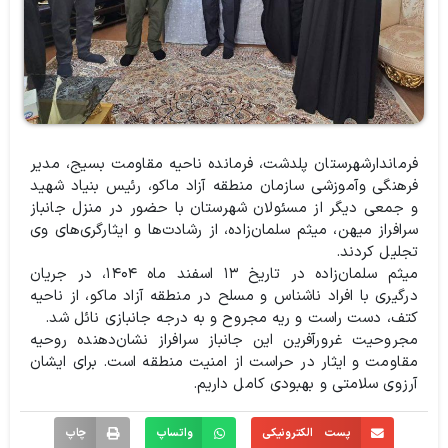
️فرماندارشهرستان پلدشت، فرمانده ناحیه مقاومت بسیج، مدیر
فرهنگی وآموزشی سازمان منطقه آزاد ماکو، رئیس بنیاد شهید
و جمعی دیگر از مسئولان شهرستان با حضور در منزل جانباز
سرافراز میهن، میثم سلمان‌زاده، از رشادت‌ها و ایثارگری‌های وی
تجلیل کردند.
️میثم سلمان‌زاده در تاریخ ۱۳ اسفند ماه ۱۴۰۴، در جریان
درگیری با افراد ناشناس و مسلح در منطقه آزاد ماکو، از ناحیه
کتف، دست راست و ریه مجروح و به درجه جانبازی نائل شد.
️مجروحیت غرورآفرین این جانباز سرافراز نشان‌دهنده روحیه
مقاومت و ایثار در حراست از امنیت منطقه است. برای ایشان
آرزوی سلامتی و بهبودی کامل داریم.
پست الکترونیکی
واتساپ
چاپ