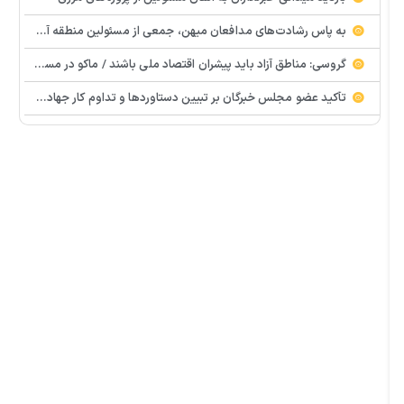
به پاس رشادت‌های مدافعان میهن، جمعی از‌‌ مسئولین منطقه آزاد ماکو با حضور در منزل احمدرضا حسن‌زاده، جانباز سرافراز شهرک ارس، از صبر و ایستادگی این خانواده معظم تجلیل کردند.
گروسی: مناطق آزاد باید پیشران اقتصاد ملی باشند / ماکو در مسیر گشایش اقتصادی و تکمیل زیرساخت‌ها
تأکید عضو مجلس خبرگان بر تبیین دستاوردها و تداوم کار جهادی در منطقه آزاد ماکو