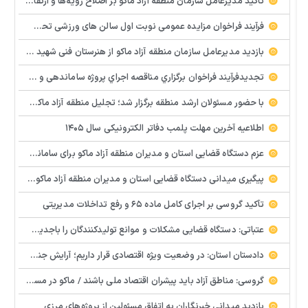
تأکید مدیرعامل سازمان منطقه آزاد ماکو بر اصلاح رویه‌ها و ارتقای جایگاه مرز بازرگان
فرآيند فراخوان مزایده عمومي نوبت اول سالن های ورزشی تحت اختیار منطقه آزاد ماکو در شهرهای بازرگان – شوط و پلدشت
بازدید مدیرعامل سازمان منطقه آزاد ماکو از هنرستان فنی شهید پیر احمدی؛ بررسی میدانی مشکلات و موانع آموزشی
تجدیدفرآيند فراخوان برگزاري مناقصه اجراي پروژه ساماندهي و زيباسازي بلوار پليس راه ماكو
با حضور مسئولان ارشد منطقه برگزار شد؛ تجلیل منطقه آزاد ماکو از معلمان نمونه و تأکید بر هوشمندسازی مدارس
اطلاعیه آخرین مهلت پلمب دفاتر الکترونیکی سال ۱۴۰۵
عزم دستگاه قضایی استان و مدیران منطقه آزاد ماکو برای ساماندهی و رفع سریع مشکلات پایانه مرزی و گمرک بازرگان
پیگیری میدانی دستگاه قضایی استان و مدیران منطقه آزاد ماکو و استان برای رفع سریع مشکلات واحدهای تولیدی و سرمایه گذاری
تأکید گروسی بر اجرای کامل ماده ۶۵ و رفع تداخلات مدیریتی
عتباتی: دستگاه قضایی مشکلات و موانع تولیدکنندگان را باجدیت پیگیری می کند
دادستان استان: در وضعیت ویژه اقتصادی قرار داریم؛ آرایش جنگی در حوزه تولید ضروری است
گروسی: مناطق آزاد باید پیشران اقتصاد ملی باشند / ماکو در مسیر گشایش اقتصادی و تکمیل زیرساخت‌ها
بازدید میدانی خبرنگاران به اتفاق مسئولین از پروژه‌های مرزی