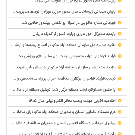
زیرساخت های محور مرزی بورالان تقویت می شود.
پایش میدانی زیرساخت‌های محور مرزی بورالان توسط مدیریت امور شهری و روستایی سازمان منطقه آزاد ماکو ‌
قهرمانی ستاره ماکویی در آسیا؛ ابوالفضل پیشه‌ور طلایی شد
بازدید مدیرکل امور مرزی وزارت کشور از گمرک بازرگان
تأکید مدیرعامل سازمان منطقه آزاد ماکو بر اصلاح رویه‌ها و ارتقای جایگاه مرز بازرگان
فرآيند فراخوان مزایده عمومي نوبت اول سالن های ورزشی تحت اختیار منطقه آزاد ماکو در شهرهای بازرگان – شوط و پلدشت
بازدید مدیرعامل سازمان منطقه آزاد ماکو از هنرستان فنی شهید پیر احمدی؛ بررسی میدانی مشکلات و موانع آموزشی
تجدیدفرآيند فراخوان برگزاري مناقصه اجراي پروژه ساماندهي و زيباسازي بلوار پليس راه ماكو
با حضور مسئولان ارشد منطقه برگزار شد؛ تجلیل منطقه آزاد ماکو از معلمان نمونه و تأکید بر هوشمندسازی مدارس
اطلاعیه آخرین مهلت پلمب دفاتر الکترونیکی سال ۱۴۰۵
عزم دستگاه قضایی استان و مدیران منطقه آزاد ماکو برای ساماندهی و رفع سریع مشکلات پایانه مرزی و گمرک بازرگان
پیگیری میدانی دستگاه قضایی استان و مدیران منطقه آزاد ماکو و استان برای رفع سریع مشکلات واحدهای تولیدی و سرمایه گذاری
تأکید گروسی بر اجرای کامل ماده ۶۵ و رفع تداخلات مدیریتی