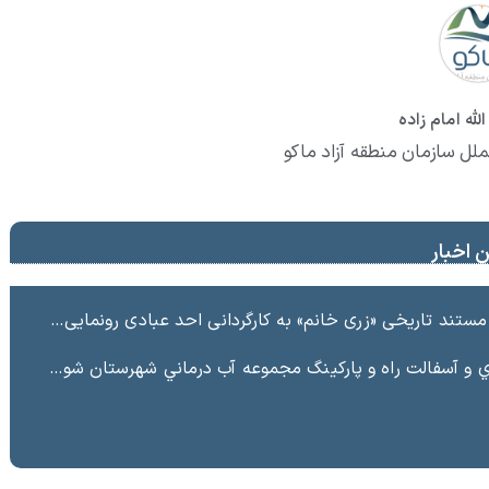
لله امام زاده
ملل سازمان منطقه آزاد ماکو
 اخبار
ند تاریخی «زری خانم» به کارگردانی احد عبادی رونمایی شد
ت راه و پاركينگ مجموعه آب درماني شهرستان شوط منطقه آزاد ماكو “