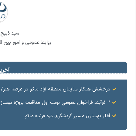
سید ذبیح ا
روابط عمومی و امور بین ال
آخرین
درخشش همکار سازمان منطقه آزاد ماکو در عرصه هنر/ مست
” فرآيند فراخوان عمومي نوبت اول مناقصه پروژه بهسازي و آسفال
آغاز بهسازی مسیر گردشگری دره «رند» ماکو