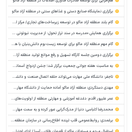
هم‌افزایی برای توسعه صادرات فناوری اطلاعات در منطقه آزاد ماکو
برگزاری نمایشگاه صنایع دستی و غذاهای سنتی در منطقه آزاد ماکو
گام بلند منطقه آزاد ماکو در توسعه زیرساخت‌های تجاری/ مرکز لجستیک مرزی بازرگان تصویب شد
️برگزاری همایش «مدرسه در سند تراز تحول: از مدیریت نیوتونی به رهبری کوانتومی» با مشارکت سازمان منطقه آزاد ماکو
گام مهم منطقه آزاد ماکو برای توسعه زیست‌بوم دانش‌بنیان با همکاری مرکز نوآوری و شتابدهنده‌های استارتاپ
برگزاری دومین جلسه کارگاه تسهیل و رفع موانع تولید منطقه آزاد ماکو
به مناسبت هفته جوانی جمعیت برگزار شد؛ جشن ازدواج آسمانی و ازدواج آسان در شهرستان پلدشت
تاجفر: دانشگاه ملی مهارت می‌تواند حلقه اتصال صنعت و دانشگاه باشد
مهدی دستگردی: منطقه آزاد ماکو آماده حمایت از دانشگاه مهارت‌محور است
عمر علیپور اقدم: دغدغه آموزشی و مهارتی منطقه از اولویت‌های اصلی ماست
محمدرضا کلباسی: دنیا از مدرک‌گرایی عبور کرده و به سمت مهارت حرکت می‌کند
برغمدی: روابط‌عمومی قلب تپنده اطلاع‌رسانی در سازمان منطقه آزاد ماکو است
استقبال مردم و مسئولان ماکو از قهرمان طلایی آسیا / ادای احترام ابوالفضل پیشه‌ور به شهدای گمنام