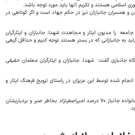
 اسلامی هستند و تکریم آنها باید مورد توجه باشد.
ان و همسران جانبازان نیز در حکم جهاد است و اگر کوتاهی در
امعه را مدیون ایثار و مجاهدت شهدا، جانبازان و ایثارگران
ید به جانبازانی که در بستر هستند توجه کنیم و حداقل گرهی
اه جانبازی گفت: شهدا، جانبازان و ایثارگران معلمان حقیقی
نجام شده توسط این عزیزان در راستای ترویج فرهنگ ایثار و
درپایان این دیدار مدیر عامل سازمان منطقه آزاد ماکو از خانواده جانباز ۷۰ درصد امیراصغرنژاد بخاطر صبر و بردباریشان
د.