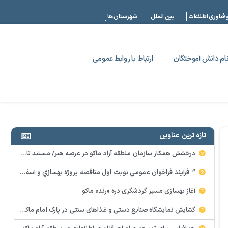
|
 فناوری اطلاعات
بین الملل
شهرستان ها
ام دانش آموختگان
ارتباط با روابط عمومی
تازه ترین عناوین
درخشش همکار سازمان منطقه آزاد ماکو در عرصه هنر/ مستند تاریخی «زری خانم» به کارگردانی احد عبادی رونمایی شد
” فرآيند فراخوان عمومي نوبت اول مناقصه پروژه بهسازي و آسفالت راه و پاركينگ مجموعه آب درماني شهرستان شوط منطقه آزاد ماكو “
آغاز بهسازی مسیر گردشگری دره «رند» ماکو
گشایش نمایشگاه صنایع دستی و غذاهای سنتی در پارک امام ماکو با محوریت توانمندسازی زنان