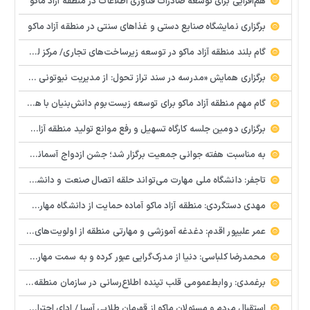
هم‌افزایی برای توسعه صادرات فناوری اطلاعات در منطقه آزاد ماکو
برگزاری نمایشگاه صنایع دستی و غذاهای سنتی در منطقه آزاد ماکو
گام بلند منطقه آزاد ماکو در توسعه زیرساخت‌های تجاری/ مرکز لجستیک مرزی بازرگان تصویب شد
️برگزاری همایش «مدرسه در سند تراز تحول: از مدیریت نیوتونی به رهبری کوانتومی» با مشارکت سازمان منطقه آزاد ماکو
گام مهم منطقه آزاد ماکو برای توسعه زیست‌بوم دانش‌بنیان با همکاری مرکز نوآوری و شتابدهنده‌های استارتاپ
برگزاری دومین جلسه کارگاه تسهیل و رفع موانع تولید منطقه آزاد ماکو
به مناسبت هفته جوانی جمعیت برگزار شد؛ جشن ازدواج آسمانی و ازدواج آسان در شهرستان پلدشت
تاجفر: دانشگاه ملی مهارت می‌تواند حلقه اتصال صنعت و دانشگاه باشد
مهدی دستگردی: منطقه آزاد ماکو آماده حمایت از دانشگاه مهارت‌محور است
عمر علیپور اقدم: دغدغه آموزشی و مهارتی منطقه از اولویت‌های اصلی ماست
محمدرضا کلباسی: دنیا از مدرک‌گرایی عبور کرده و به سمت مهارت حرکت می‌کند
برغمدی: روابط‌عمومی قلب تپنده اطلاع‌رسانی در سازمان منطقه آزاد ماکو است
استقبال مردم و مسئولان ماکو از قهرمان طلایی آسیا / ادای احترام ابوالفضل پیشه‌ور به شهدای گمنام