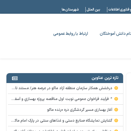
|
 فناوری اطلاعات
بین الملل
شهرستان ها
ام دانش آموختگان
ارتباط با روابط عمومی
تازه ترین عناوین
درخشش همکار سازمان منطقه آزاد ماکو در عرصه هنر/ مستند تاریخی «زری خانم» به کارگردانی احد عبادی رونمایی شد
” فرآيند فراخوان عمومي نوبت اول مناقصه پروژه بهسازي و آسفالت راه و پاركينگ مجموعه آب درماني شهرستان شوط منطقه آزاد ماكو “
آغاز بهسازی مسیر گردشگری دره «رند» ماکو
گشایش نمایشگاه صنایع دستی و غذاهای سنتی در پارک امام ماکو با محوریت توانمندسازی زنان