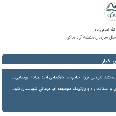
لله امام زاده
ملل سازمان منطقه آزاد ماکو
 اخبار
ند تاریخی «زری خانم» به کارگردانی احد عبادی رونمایی شد
ت راه و پاركينگ مجموعه آب درماني شهرستان شوط منطقه آزاد ماكو “