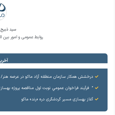
سید ذبیح ا
روابط عمومی و امور بین ال
آخرین
درخشش همکار سازمان منطقه آزاد ماکو در عرصه هنر/ مست
” فرآيند فراخوان عمومي نوبت اول مناقصه پروژه بهسازي و آسفال
آغاز بهسازی مسیر گردشگری دره «رند» ماکو