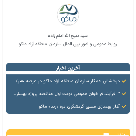
سید ذبیح الله امام زاده
روابط عمومی و امور بین الملل سازمان منطقه آزاد ماکو
آخرین اخبار
درخشش همکار سازمان منطقه آزاد ماکو در عرصه هنر/ مستند تاریخی «زری خانم» به کارگردانی احد عبادی رونمایی شد
” فرآيند فراخوان عمومي نوبت اول مناقصه پروژه بهسازي و آسفالت راه و پاركينگ مجموعه آب درماني شهرستان شوط منطقه آزاد ماكو “
آغاز بهسازی مسیر گردشگری دره «رند» ماکو