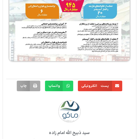
پست الکترونیکی
واتساپ
چاپ
سید ذبیح الله امام زاده