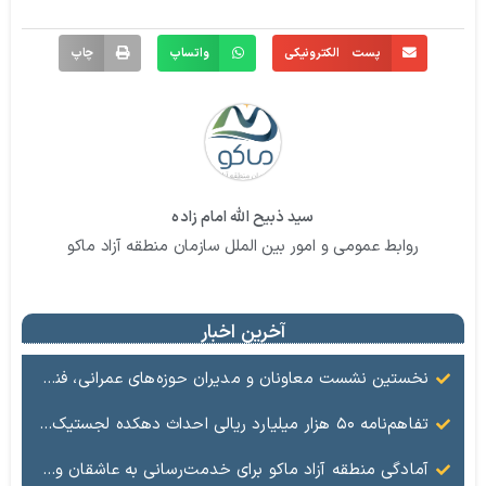
پست الکترونیکی
واتساپ
چاپ
سید ذبیح الله امام زاده
روابط عمومی و امور بین الملل سازمان منطقه آزاد ماکو
آخرین اخبار
نخستین نشست معاونان و مدیران حوزه‌های عمرانی، فنی، شهرسازی، محیط‌زیست، خدمات شهری و لجستیک ۱۸ منطقه آزاد در سال ۱۴۰۵ برگزار شد
تفاهم‌نامه ۵۰ هزار میلیارد ریالی احداث دهکده لجستیک ماکو امضا شد
آمادگی منطقه آزاد ماکو برای خدمت‌رسانی به عاشقان ولایت در آیین وداع و تشییع قائد امت