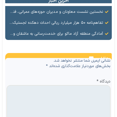
آخرین اخبار
نخستین نشست معاونان و مدیران حوزه‌های عمرانی، فنی، شهرسازی، محیط‌زیست، خدمات شهری و لجستیک ۱۸ منطقه آزاد در سال ۱۴۰۵ برگزار شد
تفاهم‌نامه ۵۰ هزار میلیارد ریالی احداث دهکده لجستیک ماکو امضا شد
آمادگی منطقه آزاد ماکو برای خدمت‌رسانی به عاشقان ولایت در آیین وداع و تشییع قائد امت
نظرات
نشانی ایمیل شما منتشر نخواهد شد.
بخش‌های موردنیاز علامت‌گذاری شده‌اند
*
دیدگاه
*