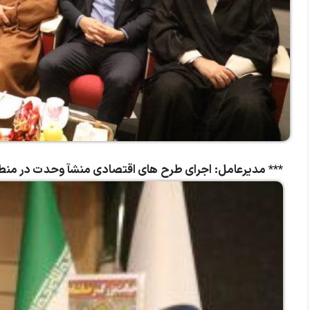
*** مدیرعامل: اجرای طرح های اقتصادی منشآ وحدت در من