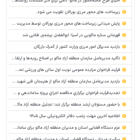
احیای طرح محله‌محور در ماکو؛ گامی برای حل مشکلات روستاها و مناطق کم‌برخوردار
زیرساخت های محور مرزی بورالان تقویت می شود.
پایش میدانی زیرساخت‌های محور مرزی بورالان توسط مدیریت امور شهری و روستایی سازمان منطقه آزاد ماکو ‌
قهرمانی ستاره ماکویی در آسیا؛ ابوالفضل پیشه‌ور طلایی شد
بازدید مدیرکل امور مرزی وزارت کشور از گمرک بازرگان
تأکید مدیرعامل سازمان منطقه آزاد ماکو بر اصلاح رویه‌ها و ارتقای جایگاه مرز بازرگان
فرآيند فراخوان مزایده عمومي نوبت اول سالن های ورزشی تحت اختیار منطقه آزاد ماکو در شهرهای بازرگان – شوط و پلدشت
بازدید مدیرعامل سازمان منطقه آزاد ماکو از هنرستان فنی شهید پیر احمدی؛ بررسی میدانی مشکلات و موانع آموزشی
تجدیدفرآيند فراخوان برگزاري مناقصه اجراي پروژه ساماندهي و زيباسازي بلوار پليس راه ماكو
با حضور مسئولان ارشد منطقه برگزار شد؛ تجلیل منطقه آزاد ماکو از معلمان نمونه و تأکید بر هوشمندسازی مدارس
اطلاعیه آخرین مهلت پلمب دفاتر الکترونیکی سال ۱۴۰۵
عزم دستگاه قضایی استان و مدیران منطقه آزاد ماکو برای ساماندهی و رفع سریع مشکلات پایانه مرزی و گمرک بازرگان
پیگیری میدانی دستگاه قضایی استان و مدیران منطقه آزاد ماکو و استان برای رفع سریع مشکلات واحدهای تولیدی و سرمایه گذاری