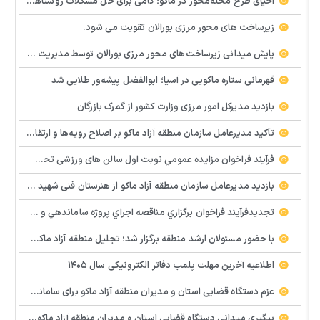
احیای طرح محله‌محور در ماکو؛ گامی برای حل مشکلات روستاها و مناطق کم‌برخوردار
زیرساخت های محور مرزی بورالان تقویت می شود.
پایش میدانی زیرساخت‌های محور مرزی بورالان توسط مدیریت امور شهری و روستایی سازمان منطقه آزاد ماکو ‌
قهرمانی ستاره ماکویی در آسیا؛ ابوالفضل پیشه‌ور طلایی شد
بازدید مدیرکل امور مرزی وزارت کشور از گمرک بازرگان
تأکید مدیرعامل سازمان منطقه آزاد ماکو بر اصلاح رویه‌ها و ارتقای جایگاه مرز بازرگان
فرآيند فراخوان مزایده عمومي نوبت اول سالن های ورزشی تحت اختیار منطقه آزاد ماکو در شهرهای بازرگان – شوط و پلدشت
بازدید مدیرعامل سازمان منطقه آزاد ماکو از هنرستان فنی شهید پیر احمدی؛ بررسی میدانی مشکلات و موانع آموزشی
تجدیدفرآيند فراخوان برگزاري مناقصه اجراي پروژه ساماندهي و زيباسازي بلوار پليس راه ماكو
با حضور مسئولان ارشد منطقه برگزار شد؛ تجلیل منطقه آزاد ماکو از معلمان نمونه و تأکید بر هوشمندسازی مدارس
اطلاعیه آخرین مهلت پلمب دفاتر الکترونیکی سال ۱۴۰۵
عزم دستگاه قضایی استان و مدیران منطقه آزاد ماکو برای ساماندهی و رفع سریع مشکلات پایانه مرزی و گمرک بازرگان
پیگیری میدانی دستگاه قضایی استان و مدیران منطقه آزاد ماکو و استان برای رفع سریع مشکلات واحدهای تولیدی و سرمایه گذاری