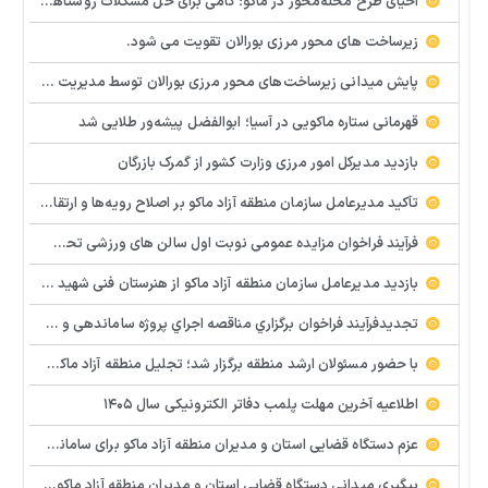
احیای طرح محله‌محور در ماکو؛ گامی برای حل مشکلات روستاها و مناطق کم‌برخوردار
زیرساخت های محور مرزی بورالان تقویت می شود.
پایش میدانی زیرساخت‌های محور مرزی بورالان توسط مدیریت امور شهری و روستایی سازمان منطقه آزاد ماکو ‌
قهرمانی ستاره ماکویی در آسیا؛ ابوالفضل پیشه‌ور طلایی شد
بازدید مدیرکل امور مرزی وزارت کشور از گمرک بازرگان
تأکید مدیرعامل سازمان منطقه آزاد ماکو بر اصلاح رویه‌ها و ارتقای جایگاه مرز بازرگان
فرآيند فراخوان مزایده عمومي نوبت اول سالن های ورزشی تحت اختیار منطقه آزاد ماکو در شهرهای بازرگان – شوط و پلدشت
بازدید مدیرعامل سازمان منطقه آزاد ماکو از هنرستان فنی شهید پیر احمدی؛ بررسی میدانی مشکلات و موانع آموزشی
تجدیدفرآيند فراخوان برگزاري مناقصه اجراي پروژه ساماندهي و زيباسازي بلوار پليس راه ماكو
با حضور مسئولان ارشد منطقه برگزار شد؛ تجلیل منطقه آزاد ماکو از معلمان نمونه و تأکید بر هوشمندسازی مدارس
اطلاعیه آخرین مهلت پلمب دفاتر الکترونیکی سال ۱۴۰۵
عزم دستگاه قضایی استان و مدیران منطقه آزاد ماکو برای ساماندهی و رفع سریع مشکلات پایانه مرزی و گمرک بازرگان
پیگیری میدانی دستگاه قضایی استان و مدیران منطقه آزاد ماکو و استان برای رفع سریع مشکلات واحدهای تولیدی و سرمایه گذاری