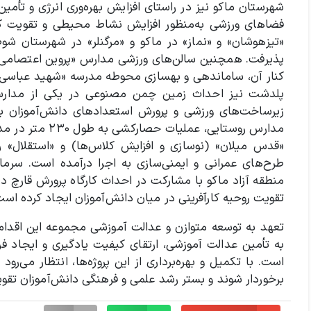
شهرستان ماکو نیز در راستای افزایش بهره‌وری انرژی و تأ
فضاهای ورزشی به‌منظور افزایش نشاط محیطی و تقویت کیف
«تیزهوشان» و «نماز» در ماکو و «مرگنلر» در شهرستان شو
پذیرفت. همچنین سالن‌های ورزشی مدارس «پروین اعتصامی» 
کنار آن، ساماندهی و بهسازی محوطه مدرسه «شهید عباسی» ب
پلدشت نیز احداث زمین چمن مصنوعی در یکی از مدارس
زیرساخت‌های ورزشی و پرورش استعدادهای دانش‌آموزان به‌
مدارس روستایی، 
«قدس میلان» (نوسازی و افزایش کلاس‌ها) و «استقلال» ر
طرح‌های عمرانی و ایمنی‌سازی به اجرا درآمده است. سرمای
منطقه آزاد ماکو با مشارکت در احداث کارگاه پرورش قارچ د
تقویت روحیه کارآفرینی در میان دانش‌آموزان ایجاد کرده است
تعهد به توسعه متوازن و عدالت آموزشی مجموعه این اقدام
به تأمین عدالت آموزشی، ارتقای کیفیت یادگیری و ایجاد فرص
است. با تکمیل و بهره‌برداری از این پروژه‌ها، انتظار می‌
برخوردار شوند و بستر رشد علمی و فرهنگی دانش‌آموزان تقوی