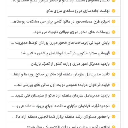
تجلیل مسئولان منطقه آزاد ماکو از جانباز سرافراز میثم سلمان‌زاده
نهضت جاده‌سازی در روستاهای مرزی ماکو
احیای طرح محله‌محور در ماکو؛ گامی برای حل مشکلات روستاها و مناطق کم‌برخوردار
زیرساخت های محور مرزی بورالان تقویت می شود.
پایش میدانی زیرساخت‌های محور مرزی بورالان توسط مدیریت امور شهری و روستایی سازمان منطقه آزاد ماکو ‌
قهرمانی ستاره ماکویی در آسیا؛ ابوالفضل پیشه‌ور طلایی شد
بازدید مدیرکل امور مرزی وزارت کشور از گمرک بازرگان
تأکید مدیرعامل سازمان منطقه آزاد ماکو بر اصلاح رویه‌ها و ارتقای جایگاه مرز بازرگان
فرآيند فراخوان مزایده عمومي نوبت اول سالن های ورزشی تحت اختیار منطقه آزاد ماکو در شهرهای بازرگان – شوط و پلدشت
بازدید مدیرعامل سازمان منطقه آزاد ماکو از هنرستان فنی شهید پیر احمدی؛ بررسی میدانی مشکلات و موانع آموزشی
تجدیدفرآيند فراخوان برگزاري مناقصه اجراي پروژه ساماندهي و زيباسازي بلوار پليس راه ماكو
با حضور مسئولان ارشد منطقه برگزار شد؛ تجلیل منطقه آزاد ماکو از معلمان نمونه و تأکید بر هوشمندسازی مدارس
اطلاعیه آخرین مهلت پلمب دفاتر الکترونیکی سال ۱۴۰۵