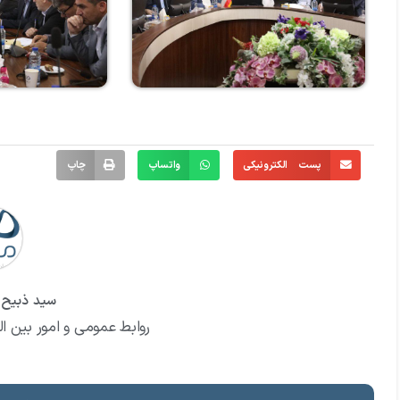
پست الکترونیکی
واتساپ
چاپ
سید ذبیح ا
روابط عمومی و امور بین ال