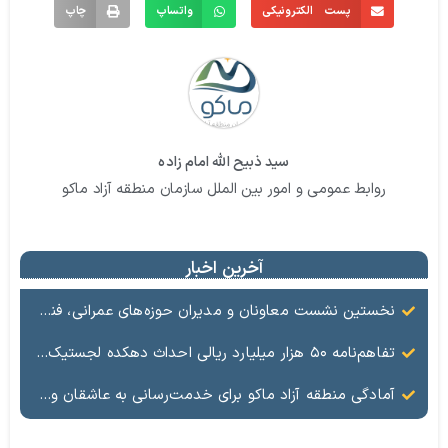
پست الکترونیکی
واتساپ
چاپ
سید ذبیح الله امام زاده
روابط عمومی و امور بین الملل سازمان منطقه آزاد ماکو
آخرین اخبار
نخستین نشست معاونان و مدیران حوزه‌های عمرانی، فنی، شهرسازی، محیط‌زیست، خدمات شهری و لجستیک ۱۸ منطقه آزاد در سال ۱۴۰۵ برگزار شد
تفاهم‌نامه ۵۰ هزار میلیارد ریالی احداث دهکده لجستیک ماکو امضا شد
آمادگی منطقه آزاد ماکو برای خدمت‌رسانی به عاشقان ولایت در آیین وداع و تشییع قائد امت