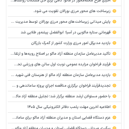
احیای طرح محله‌محور در ماکو؛ گامی برای حل مشکلات روستاها و مناطق کم‌برخوردار
زیرساخت های محور مرزی بورالان تقویت می شود.
پایش میدانی زیرساخت‌های محور مرزی بورالان توسط مدیریت امور شهری و روستایی سازمان منطقه آزاد ماکو ‌
قهرمانی ستاره ماکویی در آسیا؛ ابوالفضل پیشه‌ور طلایی شد
بازدید مدیرکل امور مرزی وزارت کشور از گمرک بازرگان
تأکید مدیرعامل سازمان منطقه آزاد ماکو بر اصلاح رویه‌ها و ارتقای جایگاه مرز بازرگان
فرآيند فراخوان مزایده عمومي نوبت اول سالن های ورزشی تحت اختیار منطقه آزاد ماکو در شهرهای بازرگان – شوط و پلدشت
بازدید مدیرعامل سازمان منطقه آزاد ماکو از هنرستان فنی شهید پیر احمدی؛ بررسی میدانی مشکلات و موانع آموزشی
تجدیدفرآيند فراخوان برگزاري مناقصه اجراي پروژه ساماندهي و زيباسازي بلوار پليس راه ماكو
با حضور مسئولان ارشد منطقه برگزار شد؛ تجلیل منطقه آزاد ماکو از معلمان نمونه و تأکید بر هوشمندسازی مدارس
اطلاعیه آخرین مهلت پلمب دفاتر الکترونیکی سال ۱۴۰۵
عزم دستگاه قضایی استان و مدیران منطقه آزاد ماکو برای ساماندهی و رفع سریع مشکلات پایانه مرزی و گمرک بازرگان
پیگیری میدانی دستگاه قضایی استان و مدیران منطقه آزاد ماکو و استان برای رفع سریع مشکلات واحدهای تولیدی و سرمایه گذاری